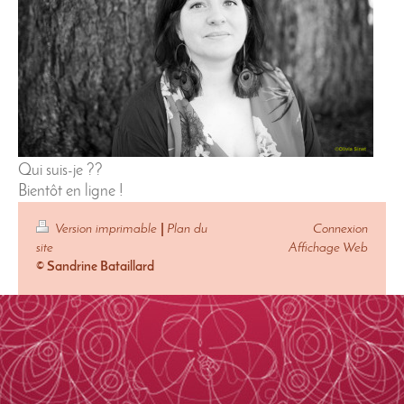
Qui suis-je ??
Bientôt en ligne !
Version imprimable
|
Plan du
Connexion
site
Affichage Web
© Sandrine Bataillard